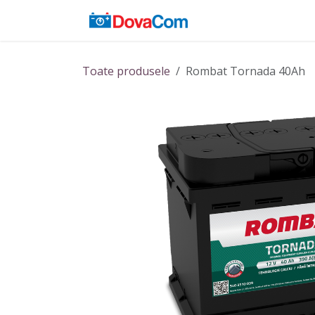
Sari la conținut
Acasă
Baterii
Toate produsele
Rombat Tornada 40Ah