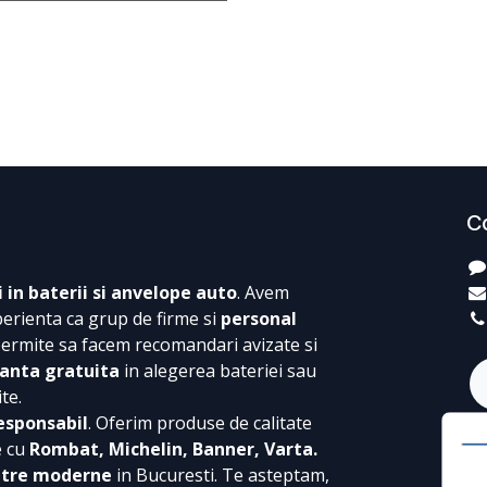
C
i in baterii si anvelope auto
. Avem
perienta ca grup de firme si
personal
permite sa facem recomandari avizate si
anta gratuita
in alegerea bateriei sau
te.
esponsabil
. Oferim produse de calitate
e cu
Rombat, Michelin, Banner, Varta.
ntre moderne
in Bucuresti. Te asteptam,