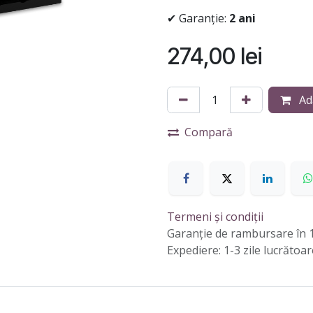
✔ Garanție:
2 ani
274,00
lei
Ad
Compară
Termeni și condiții
Garanție de rambursare în 1
Expediere: 1-3 zile lucrătoar