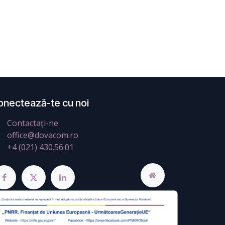
onectează-te cu noi
Contactați-ne
office@dovacom.ro
+4 (021) 430.56.01