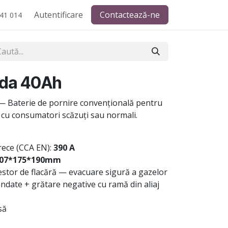
Autentificare
Contactează-ne
41 014
da 40Ah
 Baterie de pornire convențională pentru
e cu consumatori scăzuți sau normali.
rece (CCA EN):
390 A
07*175*190mm
stor de flacără — evacuare sigură a gazelor
ndate + grătare negative cu ramă din aliaj
să