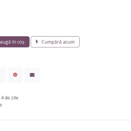
augă în coș
Cumpără acum
4 de zile
e