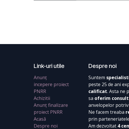
Link-uri utile
Despre noi
Anunț
Suntem
specialist
incepere proiect
peste 25 de ani ex
PNRR
calificat
. Asta ne 
Achizitii
sa
oferim consult
Anunț finalizare
anvelopelor potrivi
proiect PNRR
Ne facem treaba
r
Acasă
prin parteneriatel
Despre noi
Am dezvoltat
4 ce