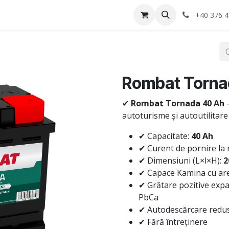
Anvelope
Informatii Utile
Service-uri montaj
+40 376 4
Rombat Torna
✔
Rombat Tornada 40 Ah
—
autoturisme și autoutilitar
✔ Capacitate:
40 Ah
✔ Curent de pornire la 
✔ Dimensiuni (L×l×H):
2
✔ Capace Kamina cu are
✔ Grătare pozitive expa
PbCa
✔ Autodescărcare redu
✔ Fără întreținere