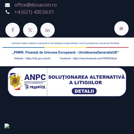
office@dovacom.ro
+4 (021) 430.56.01