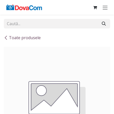
Sari la conținut
Toate produsele