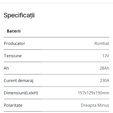
Specificații
Baterii
Producator
Rombat
Tensiune
12V
Ah
28Ah
Curent demaraj
230A
Dimensiuni(LxlxH)
197x129x190mm
Polaritate
Dreapta Minus