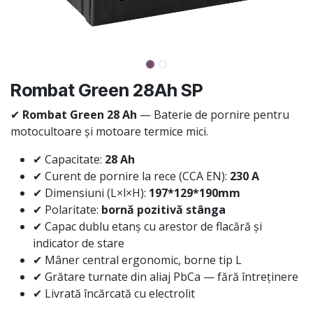
Rombat Green 28Ah SP
✔
Rombat Green 28 Ah
— Baterie de pornire pentru
motocultoare și motoare termice mici.
✔ Capacitate:
28 Ah
✔ Curent de pornire la rece (CCA EN):
230 A
✔ Dimensiuni (L×l×H):
197*129*190mm
✔ Polaritate:
bornă pozitivă stânga
✔ Capac dublu etanș cu arestor de flacără și
indicator de stare
✔ Mâner central ergonomic, borne tip L
✔ Grătare turnate din aliaj PbCa — fără întreținere
✔ Livrată încărcată cu electrolit