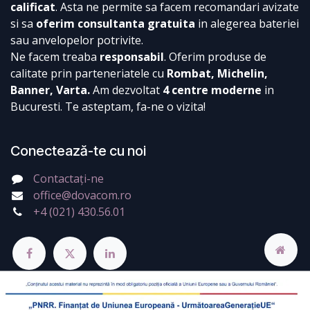
calificat
. Asta ne permite sa facem recomandari avizate
si sa
oferim consultanta gratuita
in alegerea bateriei
sau anvelopelor potrivite.
Ne facem treaba
responsabil
. Oferim produse de
calitate prin parteneriatele cu
Rombat, Michelin,
Banner, Varta.
Am dezvoltat
4 centre moderne
in
Bucuresti. Te asteptam, fa-ne o vizita!
Conectează-te cu noi
Contactați-ne
office@dovacom.ro
+4 (021) 430.56.01