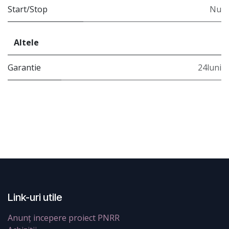
Start/Stop
Nu
Altele
Garantie
24luni
Link-uri utile
Anunț incepere proiect PNRR