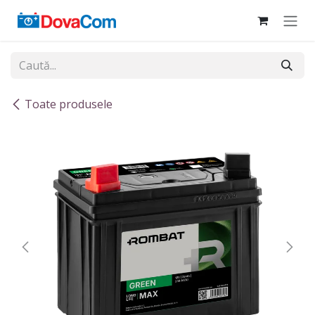
Sari la conținut
Toate produsele