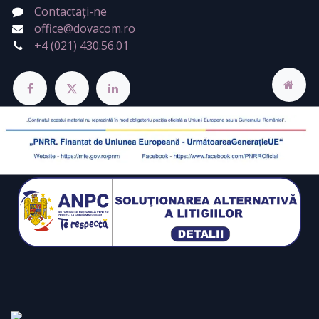
Contactați-ne
office@dovacom.ro
+4 (021) 430.56.01