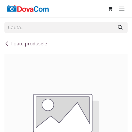
Sari la conținut
Toate produsele