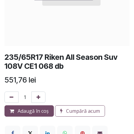
235/65R17 Riken All Season Suv
108V CE1 068 db
551,76
lei
Adaugă în coș
Cumpără acum