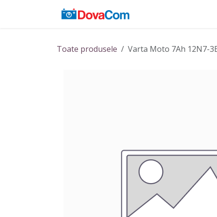
Sari la conținut
Acasă
Baterii
Toate produsele
Varta Moto 7Ah 12N7-3B