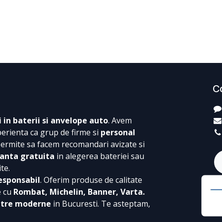
C
i in baterii si anvelope auto
. Avem
perienta ca grup de firme si
personal
permite sa facem recomandari avizate si
anta gratuita
in alegerea bateriei sau
te.
esponsabil
. Oferim produse de calitate
e cu
Rombat, Michelin, Banner, Varta.
ntre moderne
in Bucuresti. Te asteptam,