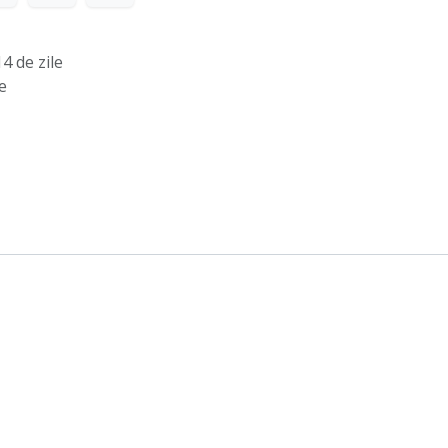
4 de zile
e