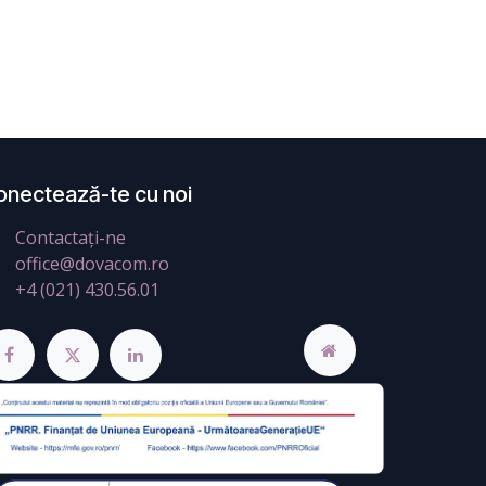
onectează-te cu noi
Contactați-ne
office@dovacom.ro
+4 (021) 430.56.01