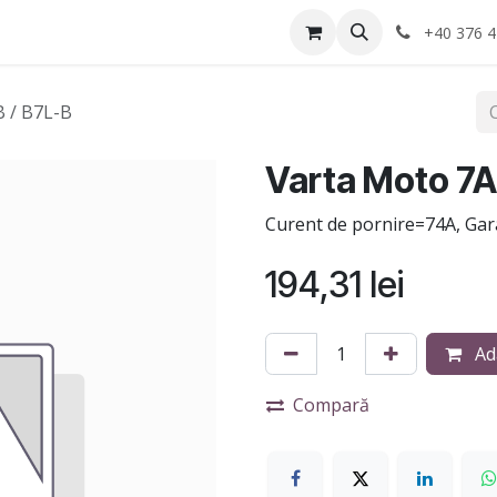
Anvelope
Informatii Utile
Service-uri montaj
+40 376 4
 / B7L-B
Varta Moto 7A
Curent de pornire=74A, Gara
194,31
lei
Ad
Compară