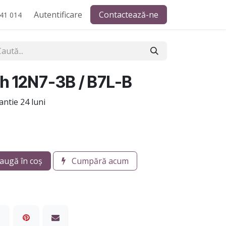
Autentificare
Contactează-ne
41 014
h 12N7-3B / B7L-B
ntie 24 luni
augă în coș
Cumpără acum