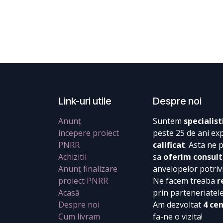
Link-uri utile
Despre noi
Anunț
Suntem
specialist
incepere proiect
peste 25 de ani ex
PNRR
calificat
. Asta ne 
Achizitii
sa
oferim consult
Anunț finalizare
anvelopelor potrivi
proiect PNRR
Ne facem treaba
r
Acasă
prin parteneriatel
Despre noi
Am dezvoltat
4 ce
Cum livram
fa-ne o vizita!