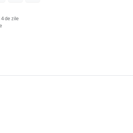
4 de zile
e