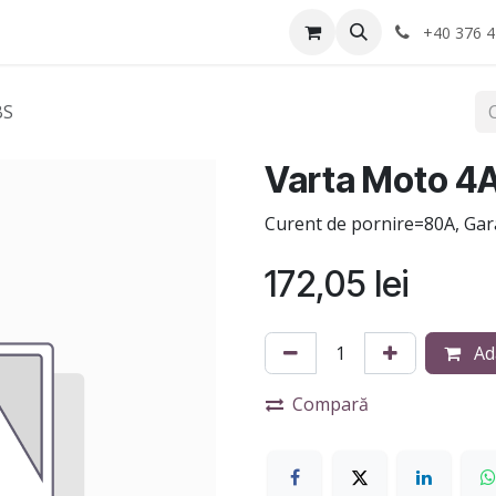
Anvelope
Informatii Utile
Service-uri montaj
+40 376 4
BS
Varta Moto 4
Curent de pornire=80A, Gara
172,05
lei
Ad
Compară