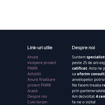
Link-uri utile
Despre noi
Anunț
Suntem
specialist
incepere proiect
peste 25 de ani ex
PNRR
calificat
. Asta ne 
Achizitii
sa
oferim consult
Anunț finalizare
anvelopelor potrivi
proiect PNRR
Ne facem treaba
r
Acasă
prin parteneriatel
Despre noi
Am dezvoltat
4 ce
Cum livram
fa-ne o vizita!