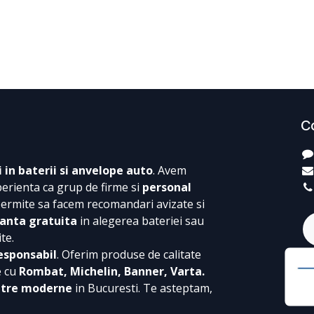
C
i in baterii si anvelope auto
. Avem
perienta ca grup de firme si
personal
permite sa facem recomandari avizate si
anta gratuita
in alegerea bateriei sau
te.
esponsabil
. Oferim produse de calitate
e cu
Rombat, Michelin, Banner, Varta.
ntre moderne
in Bucuresti. Te asteptam,