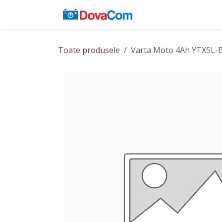
Sari la conținut
Acasă
Baterii
Toate produsele
Varta Moto 4Ah YTX5L-