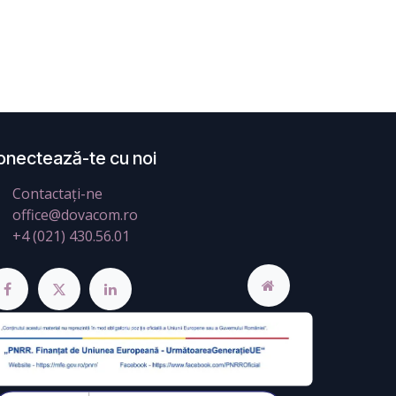
onectează-te cu noi
Contactați-ne
office@dovacom.ro
+4 (021) 430.56.01