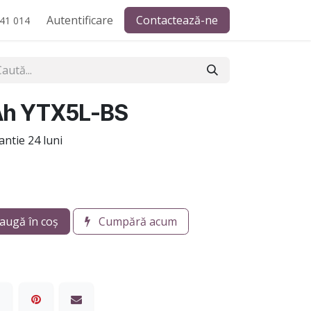
Autentificare
Contactează-ne
41 014
Ah YTX5L-BS
ntie 24 luni
augă în coș
Cumpără acum