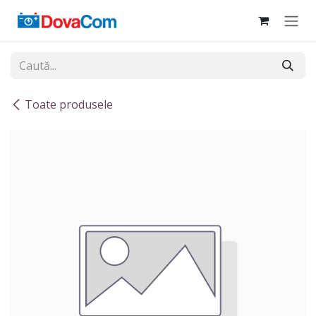
Sari la conținut
Toate produsele