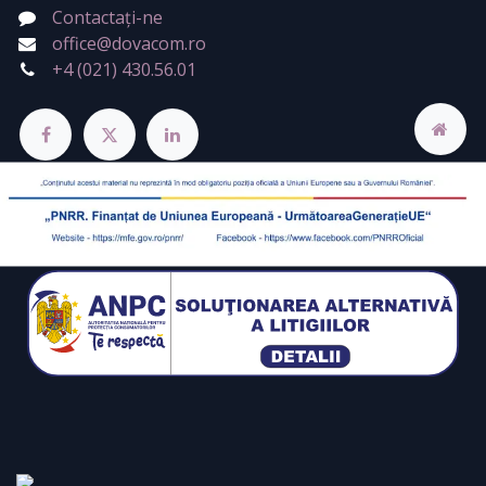
Contactați-ne
office@dovacom.ro
+4 (021) 430.56.01