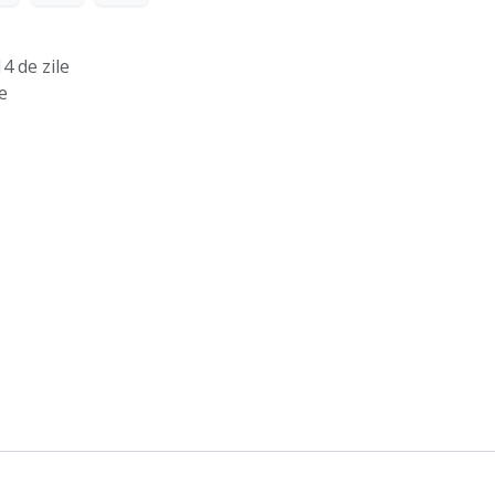
4 de zile
e