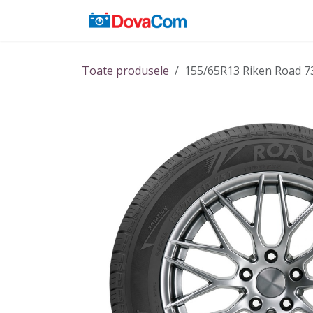
Sari la conținut
Acasă
Baterii
Toate produsele
155/65R13 Riken Road 7