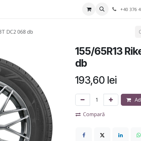
Anvelope
Informatii Utile
Service-uri montaj
+40 376 4
3T DC2 068 db
155/65R13 Ri
db
193,60
lei
Ad
Compară