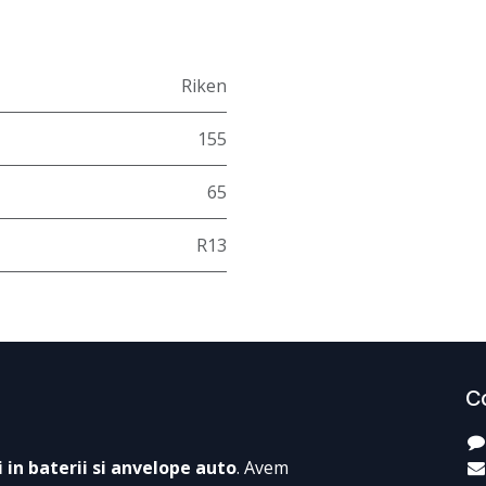
Riken
155
65
R13
C
i in baterii si anvelope auto
. Avem