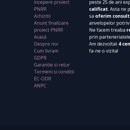
incepere proiect
peste 25 de ani ex
PNRR
calificat
. Asta ne 
Achizitii
sa
oferim consult
Anunț finalizare
anvelopelor potrivi
proiect PNRR
Ne facem treaba
r
Acasă
prin parteneriatel
Despre noi
Am dezvoltat
4 ce
Cum livram
fa-ne o vizita!
GDPR
Garantie si retur
Termeni si conditii
EC-ODR
ANPC