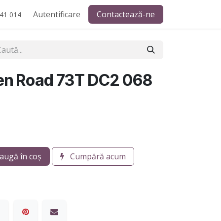
Autentificare
Contactează-ne
41 014
ken Road 73T DC2 068
augă în coș
Cumpără acum