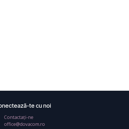
onectează-te cu noi
Contactați-ne
office@dovacom.ro