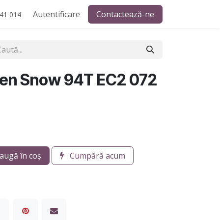
Autentificare
Contactează-ne
41 014
ken Snow 94T EC2 072
augă în coș
Cumpără acum