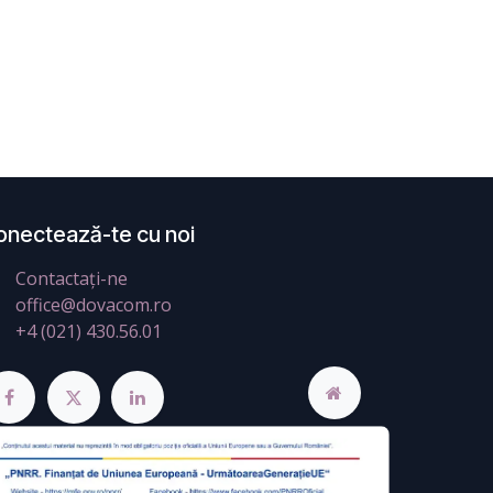
onectează-te cu noi
Contactați-ne
office@dovacom.ro
+4 (021) 430.56.01