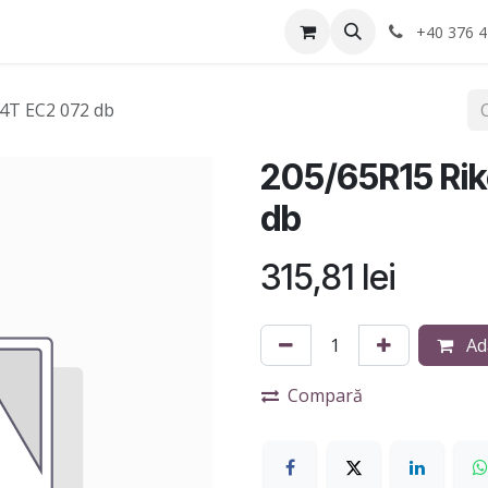
Anvelope
Informatii Utile
Service-uri montaj
+40 376 4
4T EC2 072 db
205/65R15 Ri
db
315,81
lei
Ad
Compară