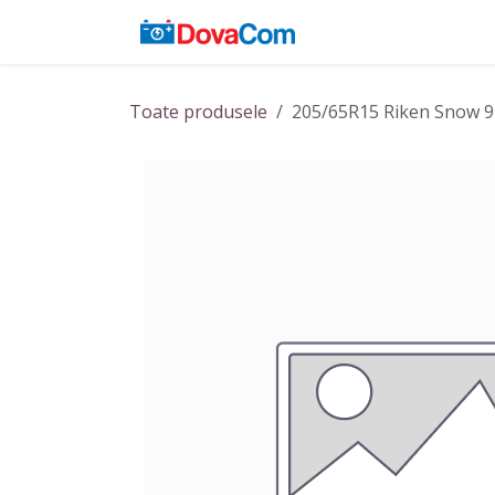
Sari la conținut
Acasă
Baterii
Toate produsele
205/65R15 Riken Snow 9