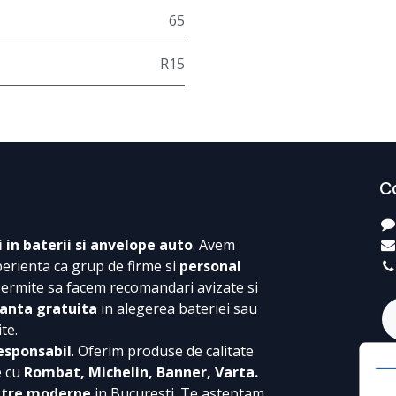
65
R15
C
i in baterii si anvelope auto
. Avem
perienta ca grup de firme si
personal
permite sa facem recomandari avizate si
anta gratuita
in alegerea bateriei sau
te.
esponsabil
. Oferim produse de calitate
e cu
Rombat, Michelin, Banner, Varta.
ntre moderne
in Bucuresti. Te asteptam,