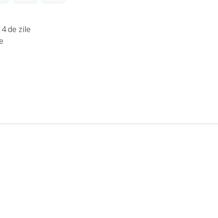
4 de zile
e