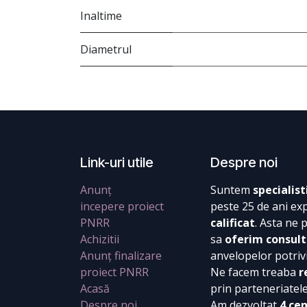
Inaltime
Diametrul
Link-uri utile
Despre noi
Anunț
Suntem
specialist
incepere proiect
peste 25 de ani ex
PNRR
calificat
. Asta ne 
Achizitii
sa
oferim consult
Anunț finalizare
anvelopelor potrivi
proiect PNRR
Ne facem treaba
r
Acasă
prin parteneriatel
Despre noi
Am dezvoltat
4 ce