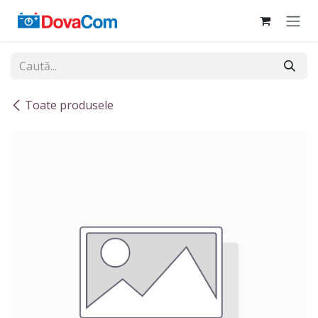
Sari la conținut
Toate produsele