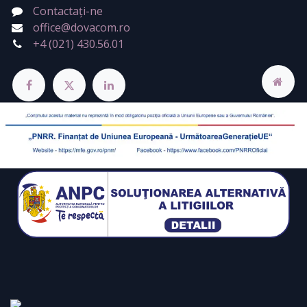
Contactați-ne
office@dovacom.ro
+4 (021) 430.56.01