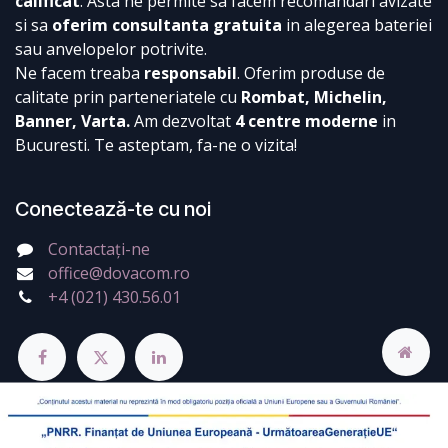
calificat
. Asta ne permite sa facem recomandari avizate
si sa
oferim consultanta gratuita
in alegerea bateriei
sau anvelopelor potrivite.
Ne facem treaba
responsabil
. Oferim produse de
calitate prin parteneriatele cu
Rombat, Michelin,
Banner, Varta.
Am dezvoltat
4 centre moderne
in
Bucuresti. Te asteptam, fa-ne o vizita!
Conectează-te cu noi
Contactați-ne
office@dovacom.ro
+4 (021) 430.56.01