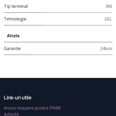
Tip terminal
M6
Tehnologie
GEL
Altele
Garantie
24luni
Link-uri utile
Anunț incepere proiect PNRR
Achizitii