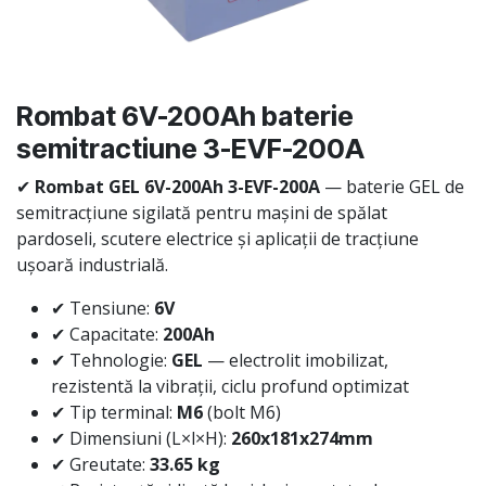
Rombat 6V-200Ah baterie
semitractiune 3-EVF-200A
✔
Rombat GEL 6V-200Ah 3-EVF-200A
— baterie GEL de
semitracțiune sigilată pentru mașini de spălat
pardoseli, scutere electrice și aplicații de tracțiune
ușoară industrială.
✔ Tensiune:
6V
✔ Capacitate:
200Ah
✔ Tehnologie:
GEL
— electrolit imobilizat,
rezistentă la vibrații, ciclu profund optimizat
✔ Tip terminal:
M6
(bolt M6)
✔ Dimensiuni (L×l×H):
260x181x274mm
✔ Greutate:
33.65 kg