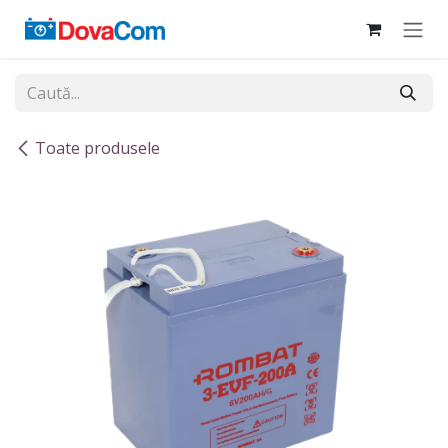
Sari la conținut
Toate produsele