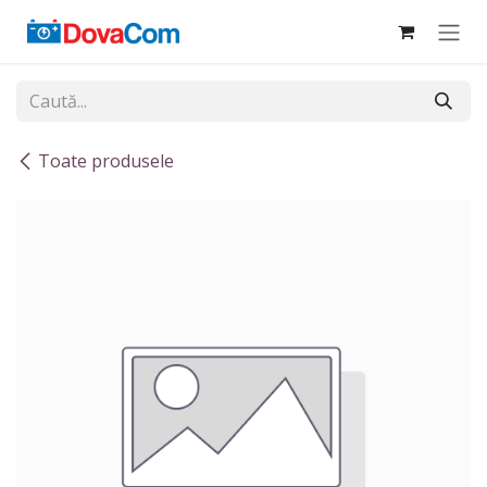
Sari la conținut
Toate produsele