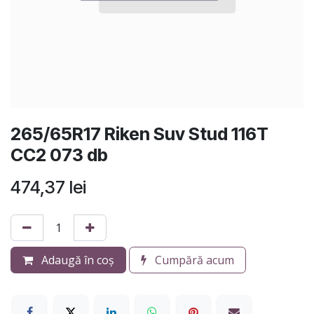
265/65R17 Riken Suv Stud 116T
CC2 073 db
474,37
lei
Adaugă în coș
Cumpără acum