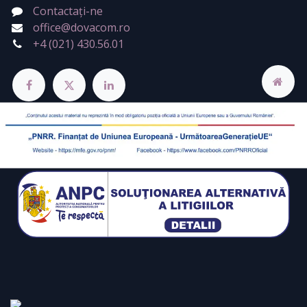
Contactați-ne
office@dovacom.ro
+4 (021) 430.56.01