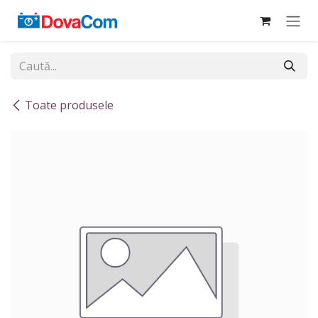
Sari la conținut
Toate produsele