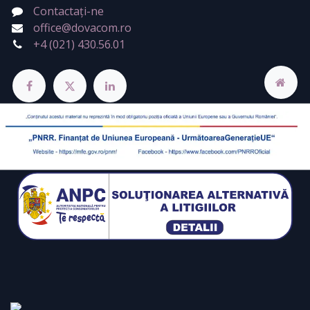
Contactați-ne
office@dovacom.ro
+4 (021) 430.56.01