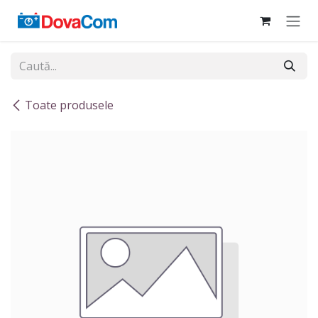
Sari la conținut
Toate produsele