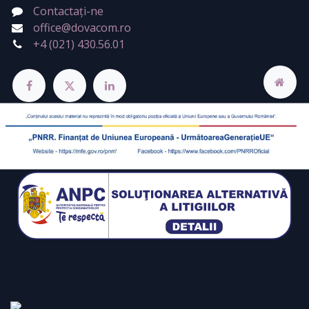
Contactați-ne
office@dovacom.ro
+4 (021) 430.56.01