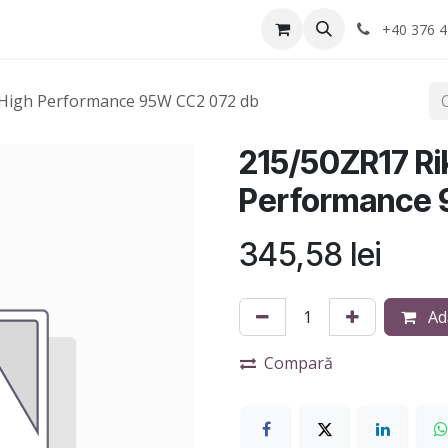
Anvelope
Informatii Utile
Service-uri montaj
+40 376 4
 High Performance 95W CC2 072 db
215/50ZR17 Ri
Performance 
345,58
lei
Ad
Compară