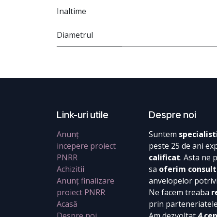
Inaltime
Diametrul
Link-uri utile
Despre noi
Anunț
Suntem
specialist
incepere proiect
peste 25 de ani ex
PNRR
calificat
. Asta ne 
Achizitii
sa
oferim consult
Anunț finalizare
anvelopelor potrivi
proiect PNRR
Ne facem treaba
r
Acasă
prin parteneriatel
Despre noi
Am dezvoltat
4 ce