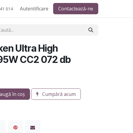
Autentificare
Contactează-ne
41 014
ken Ultra High
95W CC2 072 db
augă în coș
Cumpără acum