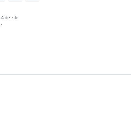
4 de zile
e