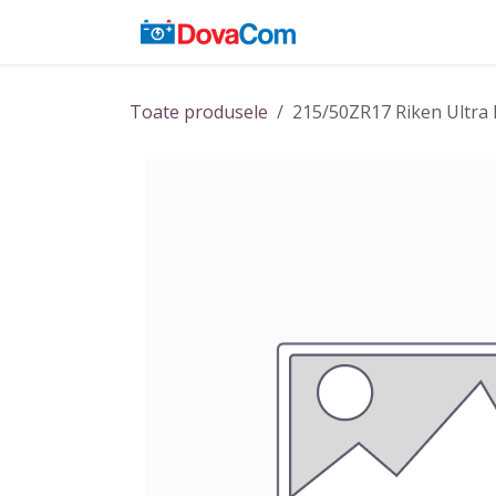
Sari la conținut
Acasă
Baterii
Toate produsele
215/50ZR17 Riken Ultra