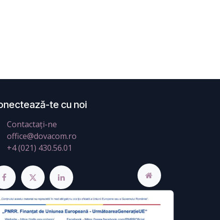
onectează-te cu noi
Contactați-ne
office@dovacom.ro
+4 (021) 430.56.01