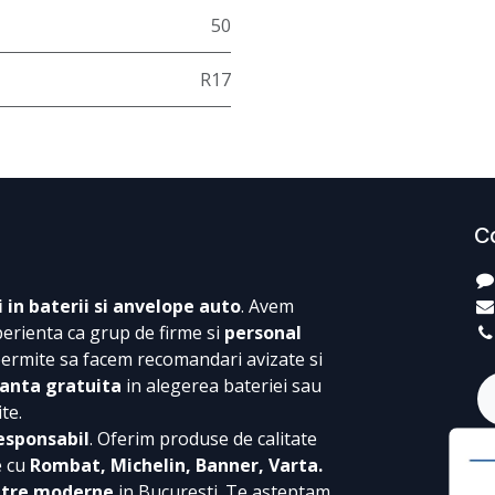
50
R17
C
i in baterii si anvelope auto
. Avem
perienta ca grup de firme si
personal
permite sa facem recomandari avizate si
anta gratuita
in alegerea bateriei sau
te.
esponsabil
. Oferim produse de calitate
e cu
Rombat, Michelin, Banner, Varta.
ntre moderne
in Bucuresti. Te asteptam,