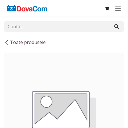
Sari la conținut
Toate produsele