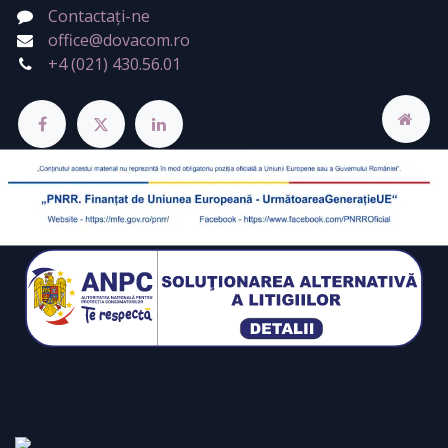
Contactați-ne
office@dovacom.ro
+4 (021) 430.56.01