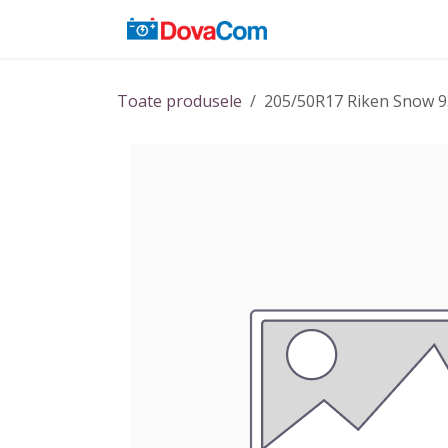
Sari la conținut
Acasă
Baterii
Toate produsele
205/50R17 Riken Snow 9