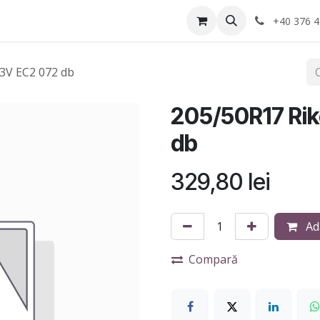
Anvelope
Informatii Utile
Service-uri montaj
+40 376 4
3V EC2 072 db
205/50R17 Ri
db
329,80
lei
Ad
Compară