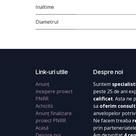
Inaltime
Diametrul
Link-uri utile
Despre noi
Anunț
Suntem
specialist
incepere proiect
peste 25 de ani ex
PNRR
calificat
. Asta ne 
Achizitii
sa
oferim consult
Anunț finalizare
anvelopelor potrivi
proiect PNRR
Ne facem treaba
r
Acasă
prin parteneriatel
Despre noi
Am dezvoltat
4 ce