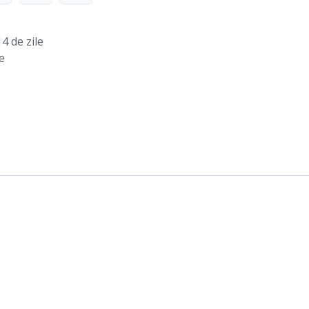
4 de zile
e