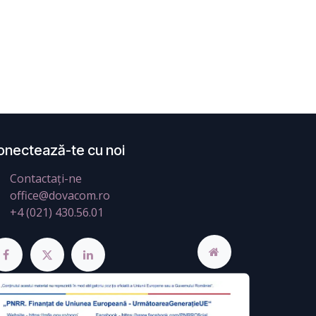
onectează-te cu noi
Contactați-ne
office@dovacom.ro
+4 (021) 430.56.01