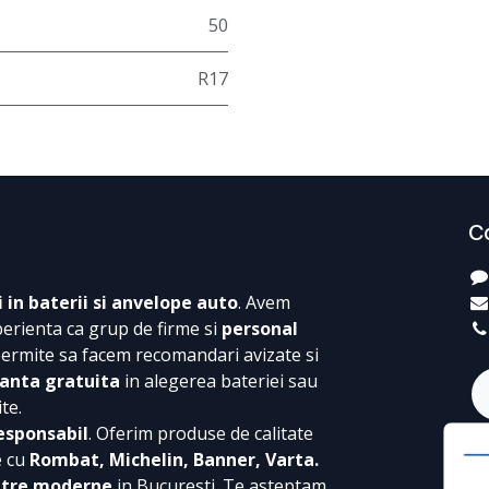
50
R17
C
i in baterii si anvelope auto
. Avem
perienta ca grup de firme si
personal
permite sa facem recomandari avizate si
anta gratuita
in alegerea bateriei sau
te.
esponsabil
. Oferim produse de calitate
e cu
Rombat, Michelin, Banner, Varta.
ntre moderne
in Bucuresti. Te asteptam,