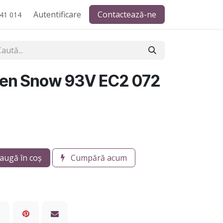
Autentificare
Contactează-ne
41 014
ken Snow 93V EC2 072
augă în coș
Cumpără acum