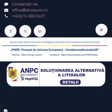
Contactați-ne
office@dovacom.ro
+4 (021) 430.56.01