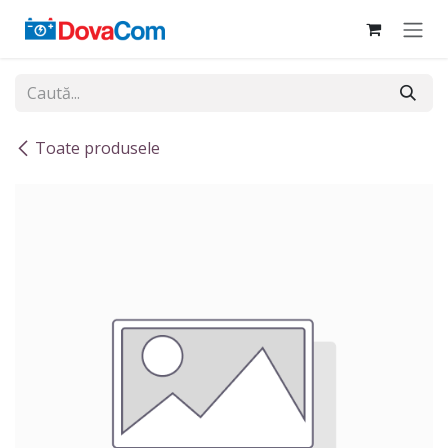
Sari la conținut
Toate produsele