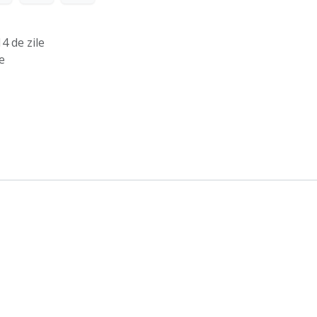
4 de zile
e