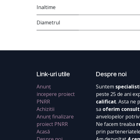
Inaltime
Diametrul
Link-uri utile
Despre noi
Anunț
Suntem
specialist
incepere proiect
peste 25 de ani ex
PNRR
calificat
. Asta ne 
Achizitii
sa
oferim consult
Anunț finalizare
anvelopelor potrivi
proiect PNRR
Ne facem treaba
r
Acasă
prin parteneriatel
Despre noi
Am dezvoltat
4 ce