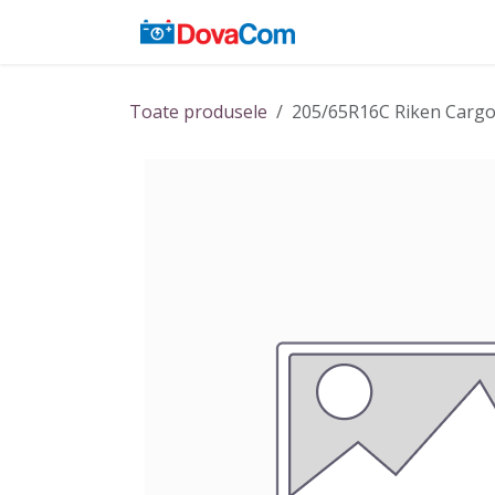
Sari la conținut
Acasă
Baterii
Toate produsele
205/65R16C Riken Cargo