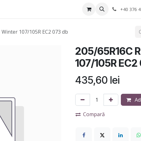
Anvelope
Informatii Utile
Service-uri montaj
+40 376 4
 Winter 107/105R EC2 073 db
205/65R16C R
107/105R EC2 
435,60
lei
Ad
Compară