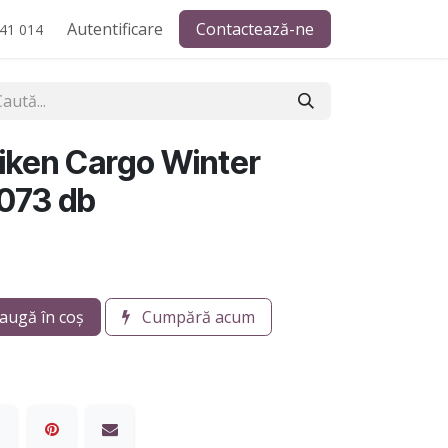
Autentificare
Contactează-ne
41 014
iken Cargo Winter
073 db
augă în coș
Cumpără acum