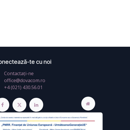
onectează-te cu noi
Contactați-ne
office@dovacom.ro
+4 (021) 430.56.01