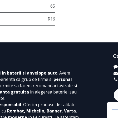
65
R16
C
i in baterii si anvelope auto
. Avem
perienta ca grup de firme si
personal
permite sa facem recomandari avizate si
anta gratuita
in alegerea bateriei sau
te.
esponsabil
. Oferim produse de calitate
e cu
Rombat, Michelin, Banner, Varta.
ntre moderne
in Bucuresti. Te asteptam,