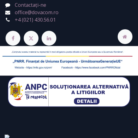
Contactați-ne
office@dovacom.ro
+4 (021) 430.56.01