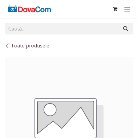
Sari la conținut
Toate produsele