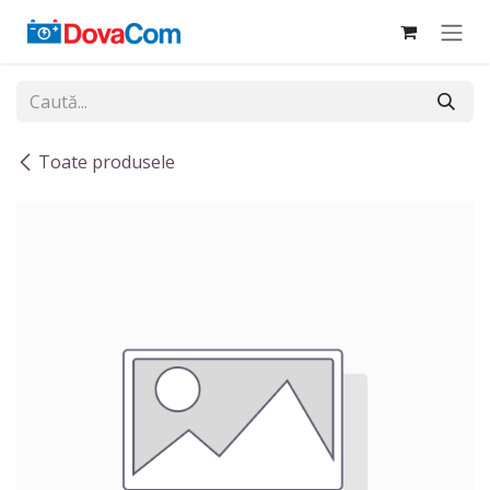
Sari la conținut
Toate produsele