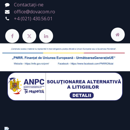
Contactați-ne
office@dovacom.ro
+4 (021) 430.56.01