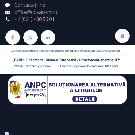
Contactați-ne
office@dovacom.ro
+4 (021) 430.56.01