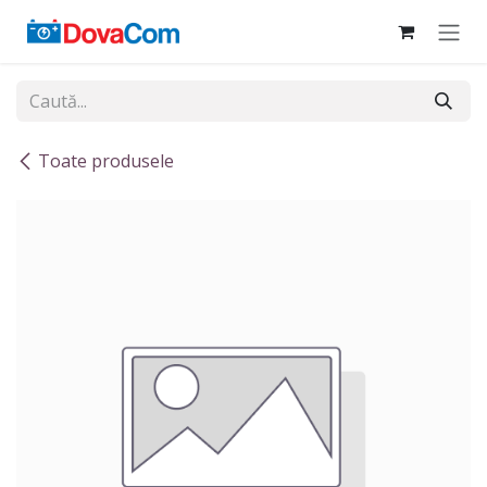
Sari la conținut
Toate produsele