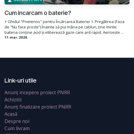
Cum incarcam o baterie?
⚡ Ghidul "Prietenos" pentru Încărcarea Bateriei 1. Pregătirea (Faza
de "Nu face prostii") Înainte să pui mâna pe cabluri, ține minte:
bateria conține acid și eliberează gaze care ard rapid. Aerisește ...
11 mar. 2026
Link-uri utile
Anunț incepere proiect PNRR
Achizitii
Anunț finalizare proiect PNRR
Acasă
Despre noi
Cum livram