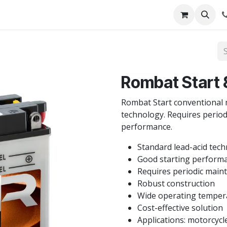
Anvelope
Blog
Service-uri montaj
Rombat Start
Rombat Start conventional m
technology. Requires period
performance.
Standard lead-acid tec
Good starting perform
Requires periodic main
Robust construction
Wide operating temper
Cost-effective solution
Applications: motorcycl