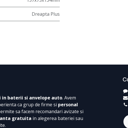
137x75x134mm
Dreapta Plus
C
i in baterii si anvelope auto
. Avem
perienta ca grup de firme si
personal
permite sa facem recomandari avizate si
anta gratuita
in alegerea bateriei sau
te.