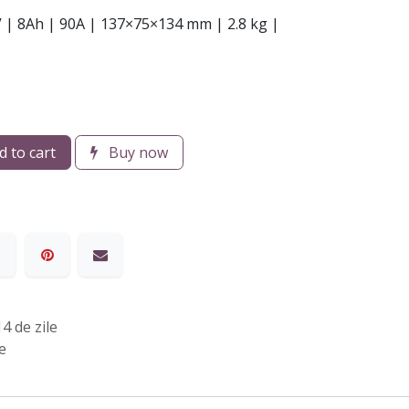
2V | 8Ah | 90A | 137×75×134 mm | 2.8 kg |
 to cart
Buy now
4 de zile
e