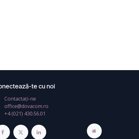
onectează-te cu noi
Contactați-ne
office@dovacom.ro
+4 (021) 430.56.01