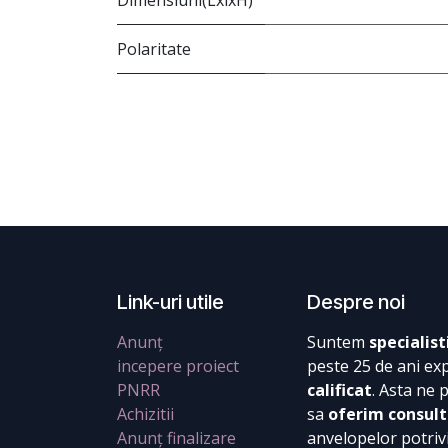
Dimensiuni(LxlxH)
Polaritate
Link-uri utile
Despre noi
Anunț
Suntem
specialist
incepere proiect
peste 25 de ani ex
PNRR
calificat
. Asta ne 
Achizitii
sa
oferim consult
Anunț finalizare
anvelopelor potrivi