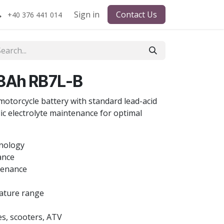
Sign in
Contact Us
+40 376 441 014
 8Ah RB7L-B
otorcycle battery with standard lead-acid
ic electrolyte maintenance for optimal
hnology
ance
tenance
ature range
es, scooters, ATV