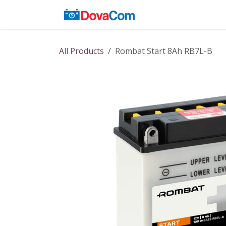
Skip to Content
Acasă
Baterii
All Products
Rombat Start 8Ah RB7L-B