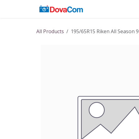
Skip to Content
Acasă
Baterii
All Products
195/65R15 Riken All Season 