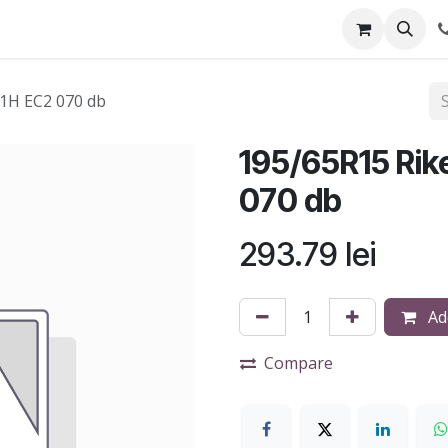
Anvelope
Blog
Service-uri montaj
91H EC2 070 db
195/65R15 Rik
070 db
293.79
lei
Add
Compare