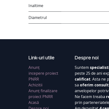
Inaltime
Diametrul
Link-uri utile
Despre noi
Anunț
Suntem
specialist
incepere proiect
peste 25 de ani ex
PNRR
calificat
. Asta ne 
Achizitii
sa
oferim consult
Anunț finalizare
anvelopelor potrivi
proiect PNRR
Ne facem treaba
r
Acasă
prin parteneriatel
Despre noi
Am dezvoltat
4 ce