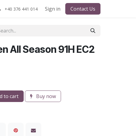
Sign in
Contact Us
+40 376 441 014
en All Season 91H EC2
 to cart
Buy now