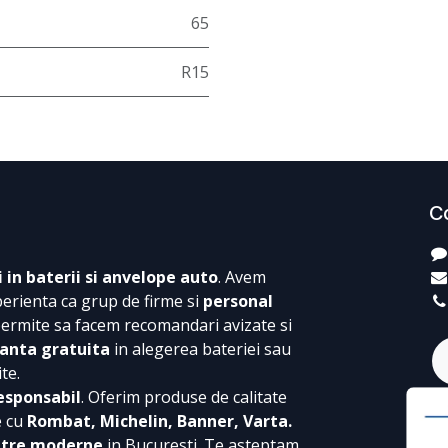
65
R15
C
i in baterii si anvelope auto
. Avem
perienta ca grup de firme si
personal
permite sa facem recomandari avizate si
anta gratuita
in alegerea bateriei sau
te.
esponsabil
. Oferim produse de calitate
e cu
Rombat, Michelin, Banner, Varta.
ntre moderne
in Bucuresti. Te asteptam,