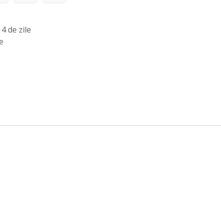
4 de zile
e