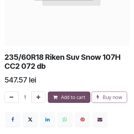
235/60R18 Riken Suv Snow 107H
CC2 072 db
547.57
lei
Add to cart
Buy now